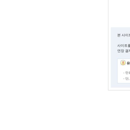
본 사이
사이트를
연장 결
유
- 
- 